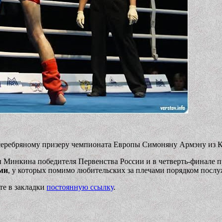
 серебряному призеру чемпионата Европы Симоняну Армэну из К
Минкина победителя Первенства России и в четверть-финале пр
ми
, у которых помимо любительских за плечами порядком посл
ьте в закладки
постоянную ссылку
.