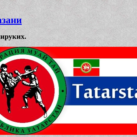
азани
мируких.