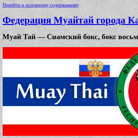
Перейти к основному содержимому
Федерация Муайтай города К
Муай Тай — Сиамский бокс, бокс вось