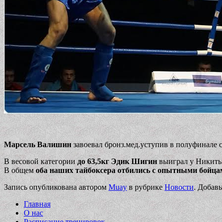
Марсель Валишин
завоевал бронз.мед.уступив в полуфинале
В весовой категории
до 63,5кг
Эдик Шигин
выиграл у Никиты 
В общем
оба наших тайбоксера отбились с опытными бойца
Запись опубликована автором
Muay
в рубрике
Новости
. Добав
Главная
О нас
Расписание тренировок