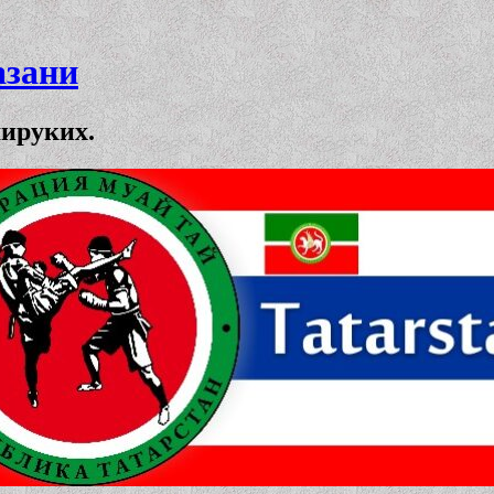
азани
мируких.