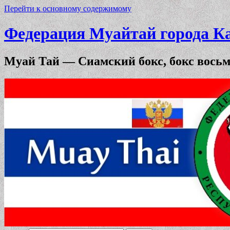
Перейти к основному содержимому
Федерация Муайтай города К
Муай Тай — Сиамский бокс, бокс вось