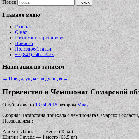
Поиск
Главное меню
Главная
О нас
Расписание тренировок
Новости
Полезное/Статьи
+7 (843) 246-53-53
Навигация по записям
←
Предыдущая
Следующая
→
Первенство и Чемпионат Самарской обл
Опубликовано
13.04.2015
автором
Muay
Сборная Татарстана приехала с чемпионата Самарской области,
Поздравляем!:
Анохин Данил — 1 место (45 кг)
Шигин Эдуард — 1 место (63,5 кг)