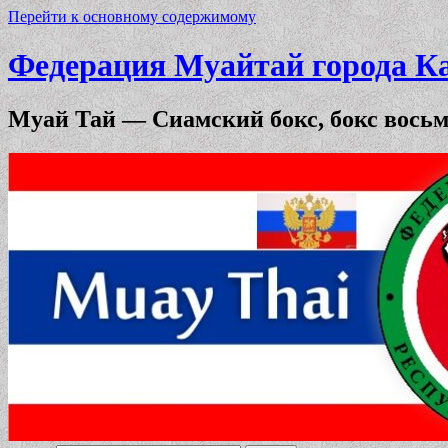
Перейти к основному содержимому
Федерация Муайтай города К
Муай Тай — Сиамский бокс, бокс вось