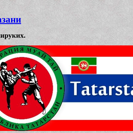
азани
мируких.